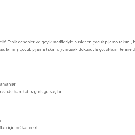
rcih! Etnik desenler ve geyik motifleriyle süslenen çocuk pijama takımı
tasarlanmış çocuk pijama takımı, yumuşak dokusuyla çocukların tenine d
zamanlar
yesinde hareket özgürlüğü sağlar
m
fları için mükemmel