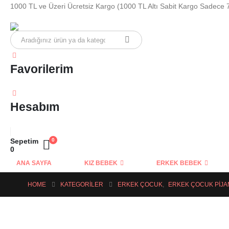
1000 TL ve Üzeri Ücretsiz Kargo (1000 TL Altı Sabit Kargo Sadece 
Favorilerim
Hesabım
Sepetim
0
0
ANA SAYFA
KIZ BEBEK
ERKEK BEBEK
HOME
KATEGORILER
ERKEK ÇOCUK
,
ERKEK ÇOCUK PIJAM