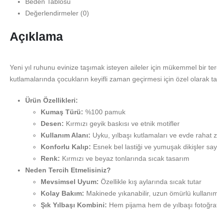
Beden Tablosu
Değerlendirmeler (0)
Açıklama
Yeni yıl ruhunu evinize taşımak isteyen aileler için mükemmel bir te
kutlamalarında çocukların keyifli zaman geçirmesi için özel olarak 
Ürün Özellikleri:
Kumaş Türü:
%100 pamuk
Desen:
Kırmızı geyik baskısı ve etnik motifler
Kullanım Alanı:
Uyku, yılbaşı kutlamaları ve evde rahat 
Konforlu Kalıp:
Esnek bel lastiği ve yumuşak dikişler sa
Renk:
Kırmızı ve beyaz tonlarında sıcak tasarım
Neden Tercih Etmelisiniz?
Mevsimsel Uyum:
Özellikle kış aylarında sıcak tutar
Kolay Bakım:
Makinede yıkanabilir, uzun ömürlü kullanı
Şık Yılbaşı Kombini:
Hem pijama hem de yılbaşı fotoğra