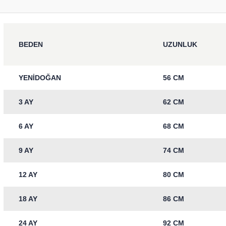
BEDEN
UZUNLUK
YENİDOĞAN
56 CM
3 AY
62 CM
6 AY
68 CM
9 AY
74 CM
12 AY
80 CM
18 AY
86 CM
24 AY
92 CM