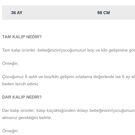
36 AY
98 CM
TAM KALIP NEDİR?
Tam kalıp ürünler; bebeğinizin/çocuğunuzun boy ve kilo gelişimine göre
Örneğin;
Çocuğunuz 6 aylık ve boy/kilo gelişimi ortalama değerlerde ise 6 ay ala
beden tercih ediniz.
DAR KALIP NEDİR?
Dar kalıp ürünler; kalıp küçüklüğünden dolayı bebeğinizin/çocuğunuzu
almanız gerektiğini belirtir.
Örneğin;