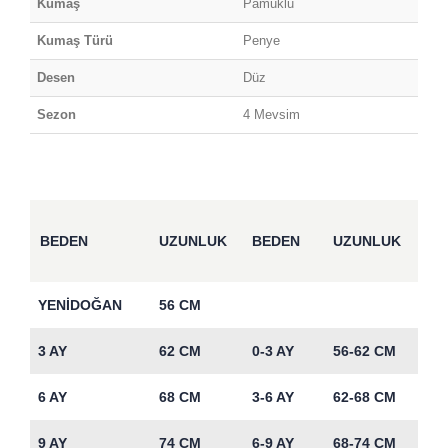
Kumaş
Pamuklu
Kumaş Türü
Penye
Desen
Düz
Sezon
4 Mevsim
BEDEN
UZUNLUK
BEDEN
UZUNLUK
YENİDOĞAN
56 CM
3 AY
62 CM
0-3 AY
56-62 CM
6 AY
68 CM
3-6 AY
62-68 CM
9 AY
74 CM
6-9 AY
68-74 CM