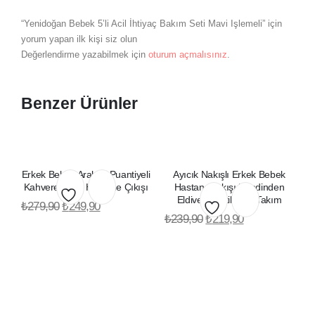
“Yenidoğan Bebek 5’li Acil İhtiyaç Bakım Seti Mavi Işlemeli” için
yorum yapan ilk kişi siz olun
Değerlendirme yazabilmek için
oturum açmalısınız
.
Benzer Ürünler
Erkek Bebek Arabalı Puantiyeli
Ayıcık Nakışlı Erkek Bebek
Kahverengi 5li Hastane Çıkışı
Hastane Çıkışı Kendinden
Eldivenli Patikli 3lü Takım
₺
279,90
₺
249,90
Favorilerime
₺
239,90
₺
219,90
Favorilerime
Ekle
Ekle