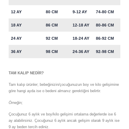
12 AY
80 CM
9-12 AY
74-80 CM
18 AY
86 CM
12-18 AY
80-86 CM
24 AY
92 CM
18-24 AY
86-92 CM
36 AY
98 CM
24-36 AY
92-98 CM
TAM KALIP NEDİR?
Tam kalıp ürünler; bebeğinizin/çocuğunuzun boy ve kilo gelişimine
göre hangi ayda ise o bedeni almanız gerektiğini belirtir.
Örneğin;
Çocuğunuz 6 aylık ve boy/kilo gelişimi ortalama değerlerde ise 6
ay alabilirsiniz. Çocuğunuz 6 aylık ancak gelişim olarak 9 aylık ise
9 ay beden tercih ediniz.