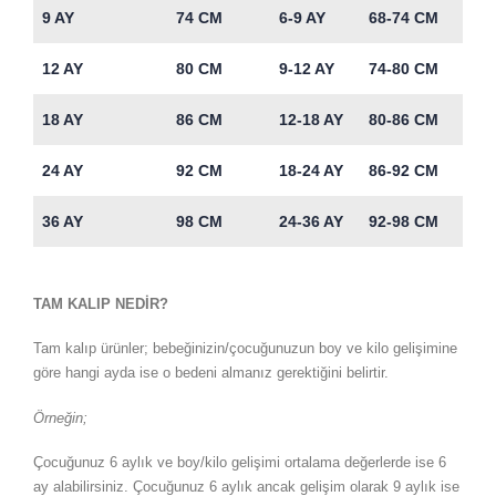
9 AY
74 CM
6-9 AY
68-74 CM
12 AY
80 CM
9-12 AY
74-80 CM
18 AY
86 CM
12-18 AY
80-86 CM
24 AY
92 CM
18-24 AY
86-92 CM
36 AY
98 CM
24-36 AY
92-98 CM
TAM KALIP NEDİR?
Tam kalıp ürünler; bebeğinizin/çocuğunuzun boy ve kilo gelişimine
göre hangi ayda ise o bedeni almanız gerektiğini belirtir.
Örneğin;
Çocuğunuz 6 aylık ve boy/kilo gelişimi ortalama değerlerde ise 6
ay alabilirsiniz. Çocuğunuz 6 aylık ancak gelişim olarak 9 aylık ise