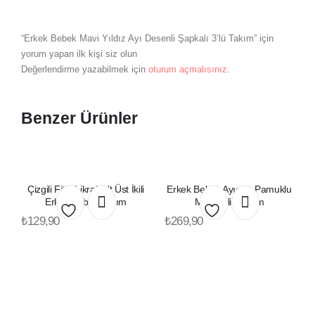
“Erkek Bebek Mavi Yıldız Ayı Desenli Şapkalı 3’lü Takım” için
yorum yapan ilk kişi siz olun
Değerlendirme yazabilmek için
oturum açmalısınız
.
Benzer Ürünler
Çizgili Fitilli Likralı Alt Üst İkili
Erkek Bebek Ayıcıklı Pamuklu
Erkek Bebek Takım
Mevsimlik Takım
₺
129,90
₺
269,90
Favorilerime
Favorilerime
Ekle
Ekle