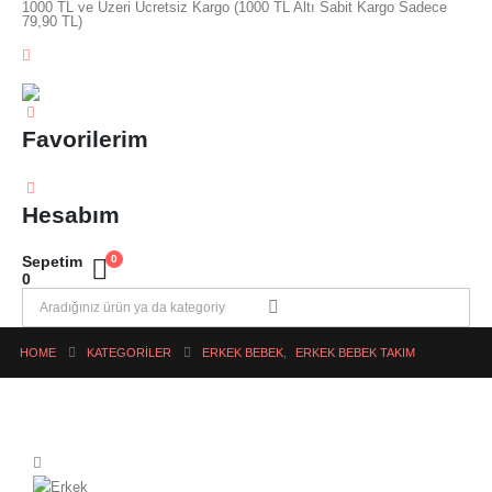
1000 TL ve Üzeri Ücretsiz Kargo (1000 TL Altı Sabit Kargo Sadece
79,90 TL)
Favorilerim
Hesabım
Sepetim
0
0
HOME
KATEGORILER
ERKEK BEBEK
,
ERKEK BEBEK TAKIM