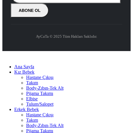
AyCaTa © 2025 Tüm Hakları Saklıdır.
Ana Sayfa
Kız Bebek
Hastane Çıkışı
Takım
Body-Zıbın-Tek Alt
Pijama Takımı
Elbise
Tulum/Salopet
Erkek Bebek
Hastane Çıkışı
Takım
Body-Zıbın-Tek Alt
Pijama Takımı