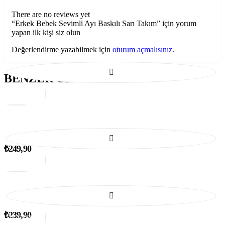
There are no reviews yet
“Erkek Bebek Sevimli Ayı Baskılı Sarı Takım” için yorum
yapan ilk kişi siz olun
Değerlendirme yazabilmek için
oturum açmalısınız
.
BENZER ÜRÜNLER
Bu
Bu
SEÇENEKLER
ürünün
ürünün
birden
birden
fazla
fazla
varyasyonu
varyasyonu
var.
var.
Balina Desenli Yazlık Erkek Bebek 3'lü Takım
Seçenekler
Seçenekler
₺
249,90
ürün
ürün
Bu
Bu
sayfasından
sayfasından
SEÇENEKLER
ürünün
ürünün
seçilebilir
seçilebilir
birden
birden
fazla
fazla
varyasyonu
varyasyonu
var.
var.
Kirazlı Kız Bebek Takım
Seçenekler
Seçenekler
Bu
Bu
₺
239,90
ürün
ürün
SEÇENEKLER
ürünün
ürünün