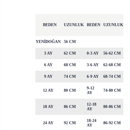
BEDEN
UZUNLUK
BEDEN
UZUNLUK
YENİDOĞAN
56 CM
3 AY
62 CM
0-3 AY
56-62 CM
6 AY
68 CM
3-6 AY
62-68 CM
9 AY
74 CM
6-9 AY
68-74 CM
9-12
12 AY
80 CM
74-80 CM
AY
12-18
18 AY
86 CM
80-86 CM
AY
18-24
24 AY
92 CM
86-92 CM
AY