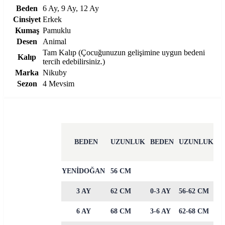
Beden
6 Ay, 9 Ay, 12 Ay
Cinsiyet
Erkek
Kumaş
Pamuklu
Desen
Animal
Tam Kalıp (Çocuğunuzun gelişimine uygun bedeni
Kalıp
tercih edebilirsiniz.)
Marka
Nikuby
Sezon
4 Mevsim
BEDEN
UZUNLUK
BEDEN
UZUNLUK
YENİDOĞAN
56 CM
3 AY
62 CM
0-3 AY
56-62 CM
6 AY
68 CM
3-6 AY
62-68 CM