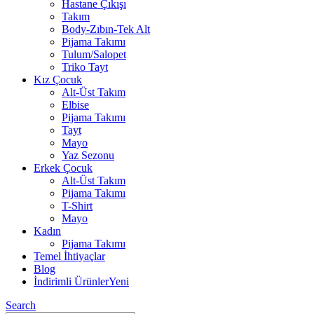
Hastane Çıkışı
Takım
Body-Zıbın-Tek Alt
Pijama Takımı
Tulum/Salopet
Triko Tayt
Kız Çocuk
Alt-Üst Takım
Elbise
Pijama Takımı
Tayt
Mayo
Yaz Sezonu
Erkek Çocuk
Alt-Üst Takım
Pijama Takımı
T-Shirt
Mayo
Kadın
Pijama Takımı
Temel İhtiyaçlar
Blog
İndirimli Ürünler
Yeni
Search