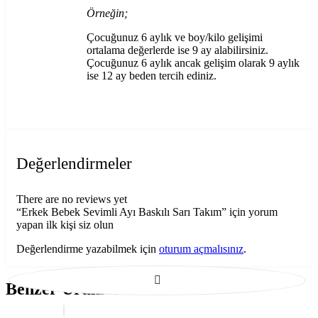
Örneğin;
Çocuğunuz 6 aylık ve boy/kilo gelişimi
ortalama değerlerde ise 9 ay alabilirsiniz.
Çocuğunuz 6 aylık ancak gelişim olarak 9 aylık
ise 12 ay beden tercih ediniz.
Değerlendirmeler
There are no reviews yet
“Erkek Bebek Sevimli Ayı Baskılı Sarı Takım” için yorum
yapan ilk kişi siz olun
Değerlendirme yazabilmek için
oturum açmalısınız
.
Benzer Ürünler
Bu
Bu
SEÇENEKLER
ürünün
ürünün