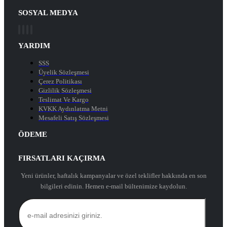
SOSYAL MEDYA
YARDIM
SSS
Üyelik Sözleşmesi
Çerez Politikası
Gizlilik Sözleşmesi
Teslimat Ve Kargo
KVKK Aydınlatma Metni
Mesafeli Satış Sözleşmesi
ÖDEME
FIRSATLARI KAÇIRMA
Yeni ürünler, haftalık kampanyalar ve özel teklifler hakkında en son
bilgileri edinin. Hemen e-mail bültenimize kaydolun.