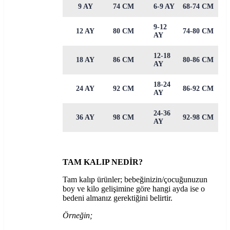
9 AY
74 CM
6-9 AY
68-74 CM
9-12
12 AY
80 CM
74-80 CM
AY
12-18
18 AY
86 CM
80-86 CM
AY
18-24
24 AY
92 CM
86-92 CM
AY
24-36
36 AY
98 CM
92-98 CM
AY
TAM KALIP NEDİR?
Tam kalıp ürünler; bebeğinizin/çocuğunuzun
boy ve kilo gelişimine göre hangi ayda ise o
bedeni almanız gerektiğini belirtir.
Örneğin;