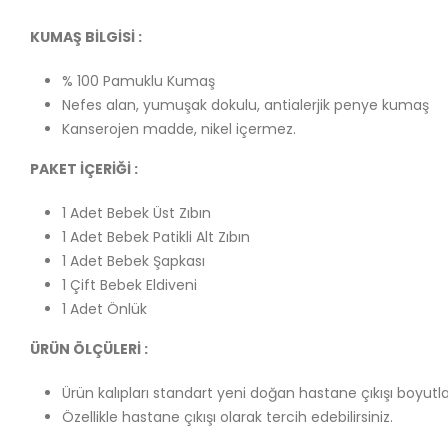
KUMAŞ BİLGİSİ :
% 100 Pamuklu Kumaş
Nefes alan, yumuşak dokulu, antialerjik penye kumaş
Kanserojen madde, nikel içermez.
PAKET İÇERİĞİ :
1 Adet Bebek Üst Zıbın
1 Adet Bebek Patikli Alt Zıbın
1 Adet Bebek Şapkası
1 Çift Bebek Eldiveni
1 Adet Önlük
ÜRÜN ÖLÇÜLERİ :
Ürün kalıpları standart yeni doğan hastane çıkışı boyutla
Özellikle hastane çıkışı olarak tercih edebilirsiniz.