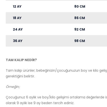
12 AY
80 CM
18 AY
86 CM
24 AY
92 CM
36 AY
98 CM
TAM KALIP NEDİR?
Tam kalıp ürünler; bebeğinizin/çocuğunuzun boy ve kilo geli
gerektiğini belirtir.
Örneğin;
Çocuğunuz 6 aylık ve boy/kilo gelişimi ortalama değerlerde is
olarak 9 aylık ise 9 ay beden tercih ediniz.