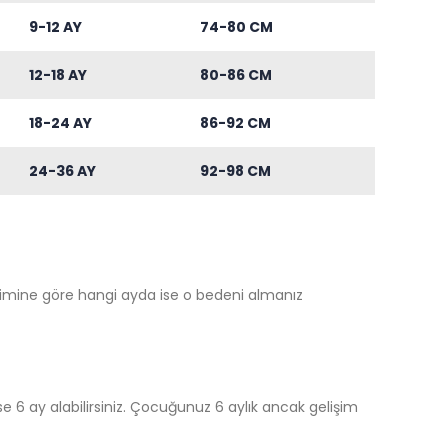
9-12 AY
74-80 CM
12-18 AY
80-86 CM
18-24 AY
86-92 CM
24-36 AY
92-98 CM
şimine göre hangi ayda ise o bedeni almanız
e 6 ay alabilirsiniz. Çocuğunuz 6 aylık ancak gelişim