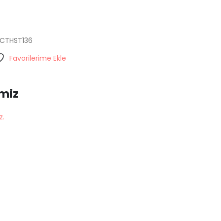
CTHST136
Favorilerime Ekle
miz
z.