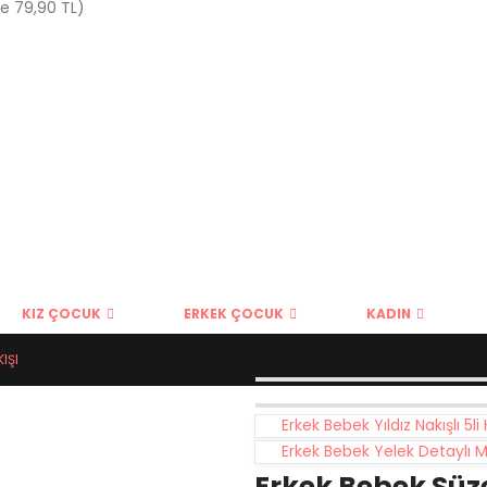
ce 79,90 TL)
KIZ ÇOCUK
ERKEK ÇOCUK
KADIN
IŞI
Erkek Bebek Yıldız Nakışlı 5li
Erkek Bebek Yelek Detaylı Müs
Erkek Bebek Süze