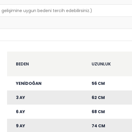
lişimine uygun bedeni tercih edebilirsiniz.)
BEDEN
UZUNLUK
YENİDOĞAN
56 CM
3 AY
62 CM
6 AY
68 CM
9 AY
74 CM