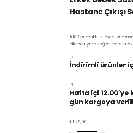
Hastane Çıkışı S
%100 pamuklu kumaşı, yumuşak 
cildine uyum sağlar, terletmez. K
İndirimli ürünler iç
Hafta içi 12.00'ye
gün kargoya verili
₺
529,90