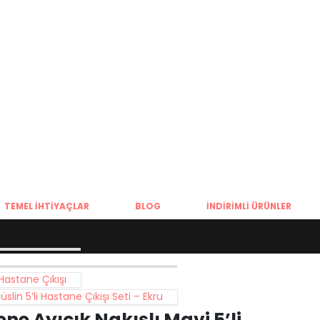
YENI
TEMEL İHTIYAÇLAR
BLOG
İNDIRIMLI ÜRÜNLER
 Hastane Çıkışı
lin 5’li Hastane Çıkışı Seti – Ekru
ne Ayıcık Nakışlı Mavi 5’li