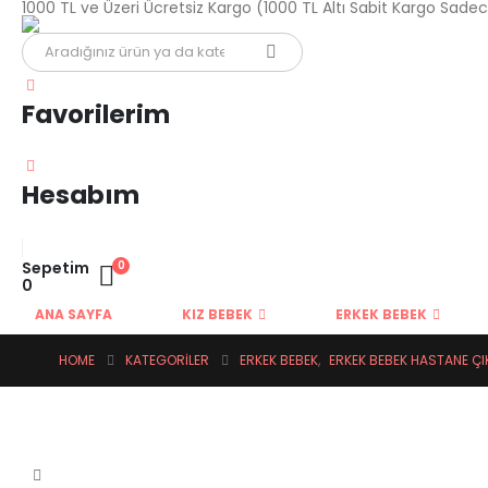
1000 TL ve Üzeri Ücretsiz Kargo (1000 TL Altı Sabit Kargo Sade
Favorilerim
Hesabım
Sepetim
0
0
ANA SAYFA
KIZ BEBEK
ERKEK BEBEK
HOME
KATEGORILER
ERKEK BEBEK
,
ERKEK BEBEK HASTANE ÇIK