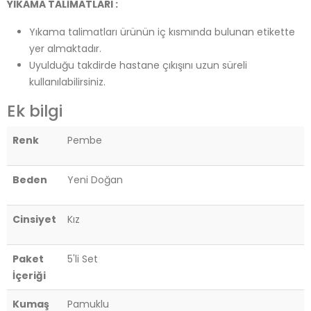
YIKAMA TALİMATLARI :
Yıkama talimatları ürünün iç kısmında bulunan etikette
yer almaktadır.
Uyulduğu takdirde hastane çıkışını uzun süreli
kullanılabilirsiniz.
Ek bilgi
Renk
Pembe
Beden
Yeni Doğan
Cinsiyet
Kız
Paket
5'li Set
İçeriği
Kumaş
Pamuklu