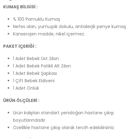
KUMAŞ BİLGİSİ :
% 100 Pamuklu Kumaş
Nefes alan, yumuşak dokulu, antialerjik penye kumaş
Kanserojen madde, nikel içermez.
PAKET İÇERİĞİ :
1 Adet Bebek Üst Zıbın
1 Adet Bebek Patikli Alt Zıbın
1 Adet Bebek Şapkası
1 Çift Bebek Eldiveni
1 Adet Önlük
ÜRÜN ÖLÇÜLERİ :
Ürün kalıpları standart yenidoğan hastane çıkışı
boyutlarındadır.
Özellikle hastane çıkışı olarak tercih edebilirsiniz.