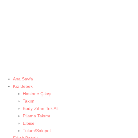
Ana Sayfa
Kız Bebek
Hastane Çıkışı
Takım
Body-Zıbın-Tek Alt
Pijama Takımı
Elbise
Tulum/Salopet
Erkek Bebek