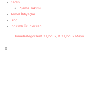
Kadın
Pijama Takımı
Temel İhtiyaçlar
Blog
İndirimli Ürünler
Yeni
Home
Kategoriler
Kız Çocuk
,
Kız Çocuk Mayo