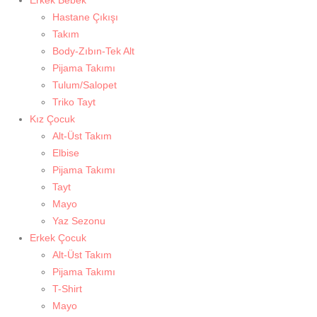
Hastane Çıkışı
Takım
Body-Zıbın-Tek Alt
Pijama Takımı
Tulum/Salopet
Triko Tayt
Kız Çocuk
Alt-Üst Takım
Elbise
Pijama Takımı
Tayt
Mayo
Yaz Sezonu
Erkek Çocuk
Alt-Üst Takım
Pijama Takımı
T-Shirt
Mayo