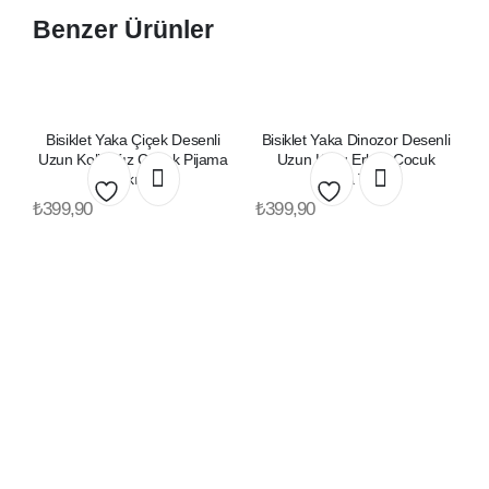
Benzer Ürünler
Bisiklet Yaka Çiçek Desenli
Bisiklet Yaka Dinozor Desenli
Uzun Kollu Kız Çocuk Pijama
Uzun Kollu Erkek Çocuk
Takımı
Pijama Takımı
₺
399,90
₺
399,90
Favorilerime
Favorilerime
Ekle
Ekle