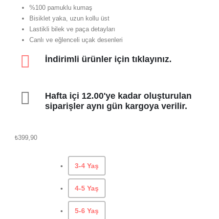
%100 pamuklu kumaş
Bisiklet yaka, uzun kollu üst
Lastikli bilek ve paça detayları
Canlı ve eğlenceli uçak desenleri
İndirimli ürünler için tıklayınız.
Hafta içi 12.00'ye kadar oluşturulan
siparişler aynı gün kargoya verilir.
₺
399,90
Beden
3-4 Yaş
4-5 Yaş
5-6 Yaş