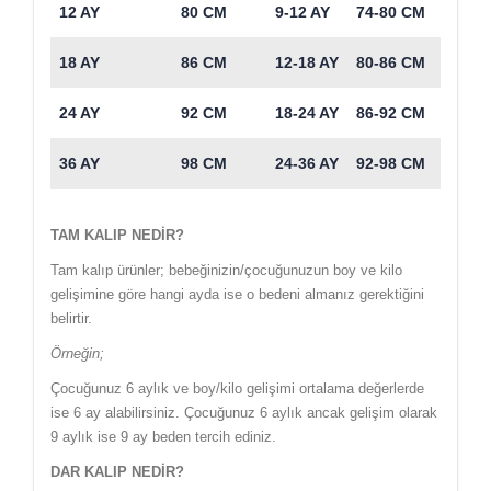
12 AY
80 CM
9-12 AY
74-80 CM
18 AY
86 CM
12-18 AY
80-86 CM
24 AY
92 CM
18-24 AY
86-92 CM
36 AY
98 CM
24-36 AY
92-98 CM
TAM KALIP NEDİR?
Tam kalıp ürünler; bebeğinizin/çocuğunuzun boy ve kilo
gelişimine göre hangi ayda ise o bedeni almanız gerektiğini
belirtir.
Örneğin;
Çocuğunuz 6 aylık ve boy/kilo gelişimi ortalama değerlerde
ise 6 ay alabilirsiniz. Çocuğunuz 6 aylık ancak gelişim olarak
9 aylık ise 9 ay beden tercih ediniz.
DAR KALIP NEDİR?