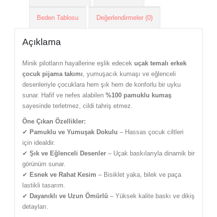
Beden Tablosu
Değerlendirmeler (0)
Açıklama
Minik pilotların hayallerine eşlik edecek
uçak temalı erkek
çocuk pijama takımı
, yumuşacık kumaşı ve eğlenceli
desenleriyle çocuklara hem şık hem de konforlu bir uyku
sunar. Hafif ve nefes alabilen
%100 pamuklu kumaş
sayesinde terletmez, cildi tahriş etmez.
Öne Çıkan Özellikler:
✔
Pamuklu ve Yumuşak Dokulu
– Hassas çocuk ciltleri
için idealdir.
✔
Şık ve Eğlenceli Desenler
– Uçak baskılarıyla dinamik bir
görünüm sunar.
✔
Esnek ve Rahat Kesim
– Bisiklet yaka, bilek ve paça
lastikli tasarım.
✔
Dayanıklı ve Uzun Ömürlü
– Yüksek kalite baskı ve dikiş
detayları.