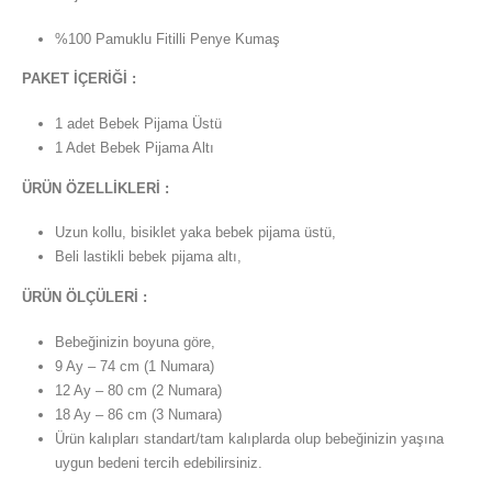
%100 Pamuklu Fitilli Penye Kumaş
PAKET İÇERİĞİ :
1 adet Bebek Pijama Üstü
1 Adet Bebek Pijama Altı
ÜRÜN ÖZELLİKLERİ :
Uzun kollu, bisiklet yaka bebek pijama üstü,
Beli lastikli bebek pijama altı,
ÜRÜN ÖLÇÜLERİ :
Bebeğinizin boyuna göre,
9 Ay – 74 cm (1 Numara)
12 Ay – 80 cm (2 Numara)
18 Ay – 86 cm (3 Numara)
Ürün kalıpları standart/tam kalıplarda olup bebeğinizin yaşına
uygun bedeni tercih edebilirsiniz.