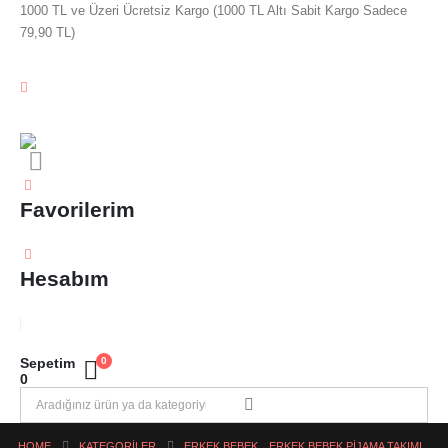
1000 TL ve Üzeri Ücretsiz Kargo (1000 TL Altı Sabit Kargo Sadece
79,90 TL)
Favorilerim
Hesabım
Sepetim
0
0
HOME
KATEGORILER
ERKEK BEBEK
,
ERKEK BEBEK PIJAMA TAKIMI