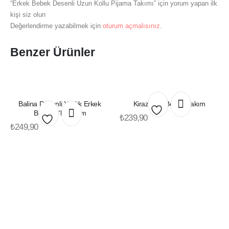
“Erkek Bebek Desenli Uzun Kollu Pijama Takımı” için yorum yapan ilk
kişi siz olun
Değerlendirme yazabilmek için
oturum açmalısınız
.
Benzer Ürünler
Bu
Bu
Balina Desenli Yazlık Erkek
Kirazlı Kız Bebek Takım
Bu
Bu
ürünün
ürünün
Bebek 3'lü Takım
ürünün
ürünün
₺
239,90
birden
birden
Favorilerime
₺
249,90
birden
birden
fazla
fazla
Favorilerime
fazla
fazla
varyasyonu
varyasyonu
Ekle
varyasyonu
varyasyonu
Ekle
var.
var.
var.
var.
Seçenekler
Seçenekler
Seçenekler
Seçenekler
ürün
ürün
ürün
ürün
sayfasından
sayfasından
sayfasından
sayfasından
seçilebilir
seçilebilir
seçilebilir
seçilebilir