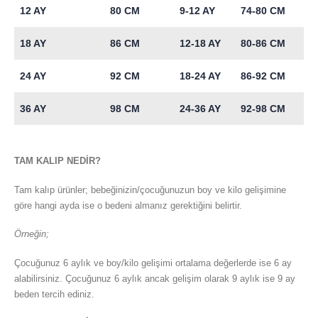
12 AY
80 CM
9-12 AY
74-80 CM
18 AY
86 CM
12-18 AY
80-86 CM
24 AY
92 CM
18-24 AY
86-92 CM
36 AY
98 CM
24-36 AY
92-98 CM
TAM KALIP NEDİR?
Tam kalıp ürünler; bebeğinizin/çocuğunuzun boy ve kilo gelişimine
göre hangi ayda ise o bedeni almanız gerektiğini belirtir.
Örneğin;
Çocuğunuz 6 aylık ve boy/kilo gelişimi ortalama değerlerde ise 6 ay
alabilirsiniz. Çocuğunuz 6 aylık ancak gelişim olarak 9 aylık ise 9 ay
beden tercih ediniz.