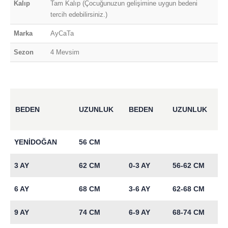
Kalıp
Tam Kalıp (Çocuğunuzun gelişimine uygun bedeni
tercih edebilirsiniz.)
Marka
AyCaTa
Sezon
4 Mevsim
BEDEN
UZUNLUK
BEDEN
UZUNLUK
YENİDOĞAN
56 CM
3 AY
62 CM
0-3 AY
56-62 CM
6 AY
68 CM
3-6 AY
62-68 CM
9 AY
74 CM
6-9 AY
68-74 CM