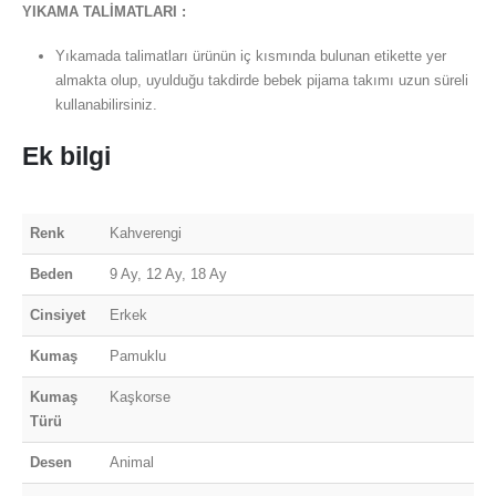
YIKAMA TALİMATLARI :
Yıkamada talimatları ürünün iç kısmında bulunan etikette yer
almakta olup, uyulduğu takdirde bebek pijama takımı uzun süreli
kullanabilirsiniz.
Ek bilgi
Renk
Kahverengi
Beden
9 Ay, 12 Ay, 18 Ay
Cinsiyet
Erkek
Kumaş
Pamuklu
Kumaş
Kaşkorse
Türü
Desen
Animal