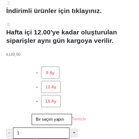
İndirimli ürünler için tıklayınız.
Hafta içi 12.00'ye kadar oluşturulan
siparişler aynı gün kargoya verilir.
₺
149,90
Beden
9 Ay
12 Ay
18 Ay
Temizle
-
+