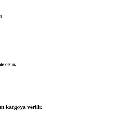
m
nle olsun.
ün kargoya verilir.