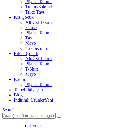
Pijama Takımı
Tulum/Salopet
Triko Tayt
Kız Çocuk
Alt-Üst Takım
Elbise
Pijama Takımı
Tayt
Mayo
Yaz Sezonu
Erkek Çocuk
Alt-Üst Takım
Pijama Takımı
T-Shirt
Mayo
Kadın
Pijama Takımı
Temel İhtiyaçlar
Blog
İndirimli Ürünler
Yeni
Search
Home