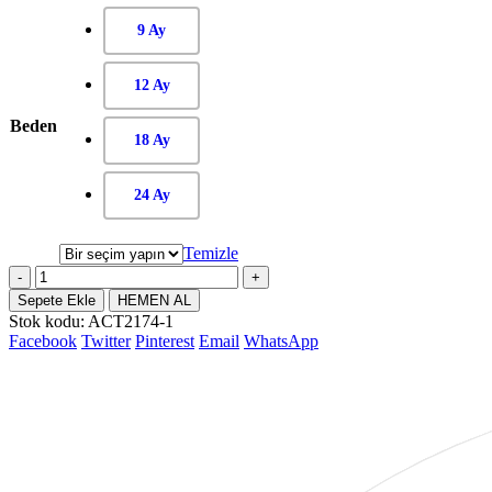
9 Ay
12 Ay
Beden
18 Ay
24 Ay
Temizle
-
+
Sepete Ekle
HEMEN AL
Stok kodu:
ACT2174-1
Facebook
Twitter
Pinterest
Email
WhatsApp