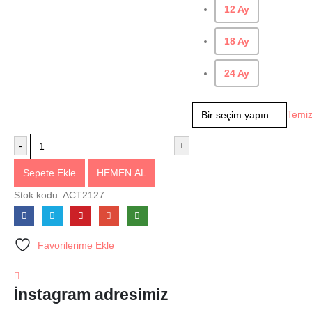
12 Ay
18 Ay
24 Ay
Temiz
-
+
Sepete Ekle
HEMEN AL
Stok kodu:
ACT2127
Favorilerime Ekle
İnstagram adresimiz