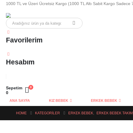
1000 TL ve Üzeri Ücretsiz Kargo (1000 TL Altı Sabit Kargo Sadece 
Favorilerim
Hesabım
Sepetim
0
0
ANA SAYFA
KIZ BEBEK
ERKEK BEBEK
HOME
KATEGORILER
ERKEK BEBEK
,
ERKEK BEBEK TAKIM